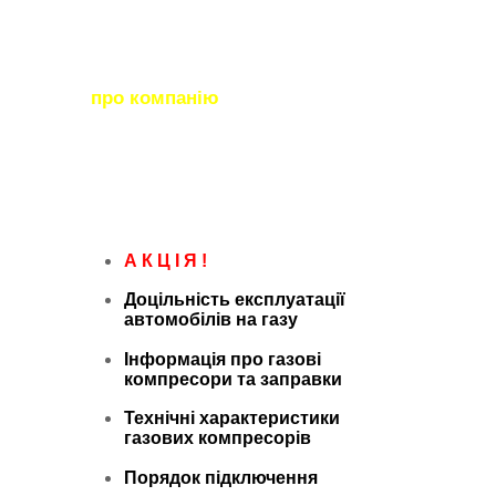
стини
про компанію
контакти
А К Ц І Я !
Доцільність експлуатації
автомобілів на газу
Інформація про газові
компресори та заправки
Технічні характеристики
газових компресорів
Порядок підключення