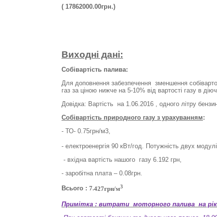
( 17862000.00грн.)
Виходні дані:
Собівартість палива:
Для доповнення забезпечення
зменшення собівартос
газ за ціною нижче на
5-
10% від вартості газу в дію
Довідка: Вартість
на 1.06.2016 , одного літру
бензи
Собівартість природного газу з урахуванням
:
- ТО- 0.
75
грн/м3,
-
електроенергія
90 кВт/год. Потужність двух модул
- вхідн
а
варт
ість
нашого
газу 6.192 грн,
- заробітна плата – 0.08грн.
3
Всього
:
7.
427грн/м
Примітка : витрати
моторного палива
на рі