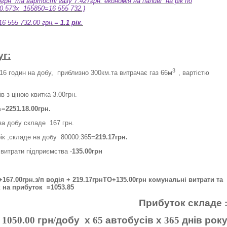
0грн
та вартості газу 7.427грн. економія на паливі
на рік по
10.573х
155850=16 555 732.)
16 555 732.00 грн.=
1.1 рік
.
уг:
3
16 годин на добу,
приблизно 300км.та витрачає газ 66м
, вартістю
в з ціною квитка 3.00грн.
%=
2251.18.00грн.
 за добу складе
167 грн.
ік ,складе на добу
80000:365=
219.17грн.
 витрати підприємства -
135.00грн
 +167.00грн.з/п водія + 219.17грнТО+135.00грн комунальні витрати та
к на прибуток
=1053.85
Прибуток
складе
1050.00
грн
/
добу
х
65
автобусів
х
365
днів
рок