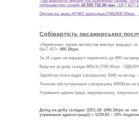
При вартості бензину та дизельного палива -18.0
підприємству складе
16 555 732.00 грн
. (18-7.427=
Окупність мини АГНКС ватістью17862000.00грн :
Собівартість пасажирських посл
«Перевізник» одним автобусом виконує маршрут за 
66х7.427=
490.18грн
.
За 16 годин на маршруті перевозить до 900 пасажирі
Виручка за добу складе 900х3=2700.00грн.- ПДВ20
Заробітна плата водія з розрахунку 5000 на місяць,
Технічне обслуговування з розрахунку 80000грн на р
Утримання адміністрації, медперсоналу, комунальні
Дохід на добу складає: 2251.18- (490.18грн за
газ
утримання адміністрації) = 1239.83 – 15% подато